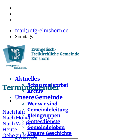
mail@efg-elmshorn.de
Sonntags
Aktuelles
Schau mal vorbei
Terminkalender
Archiv
Unsere Gemeinde
Wer wir sind
Gemeindeleitung
Nach Jahr
Kleingruppen
Nach Monat
Gottesdienste
Nach Woche
Gemeindeleben
Heute
Unsere Geschichte
Gehe zu Monat