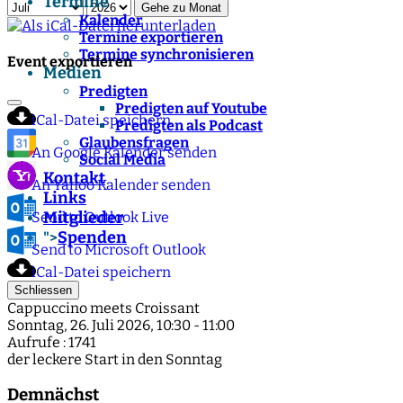
Termine
Gehe zu Monat
Kalender
Termine exportieren
Termine synchronisieren
Event exportieren
Medien
Predigten
Predigten auf Youtube
iCal-Datei speichern
Predigten als Podcast
Glaubensfragen
An Google Kalender senden
Social Media
Kontakt
An Yahoo Kalender senden
Links
Mitglieder
Send to Outlook Live
Spenden
">
Send to Microsoft Outlook
iCal-Datei speichern
Schliessen
Cappuccino meets Croissant
Sonntag, 26. Juli 2026, 10:30 - 11:00
Aufrufe
: 1741
der leckere Start in den Sonntag
Demnächst