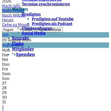
2026
Termine synchronisieren
Nach Jahr
Medien
Nach Monat
Predigten
Nach Woche
Predigten auf Youtube
Heute
Predigten als Podcast
Gehe zu Monat
Glaubensfragen
Gehe zu Monat
Social Media
Juli
Kontakt
09. August 2026
Links
September
Mitglieder
Mon
Spenden
">
Die
Mit
Don
Fre
Sam
Son
27
28
29
30
31
1