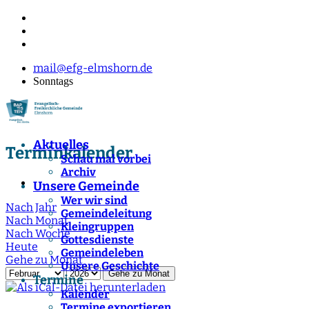
mail@efg-elmshorn.de
Sonntags
Aktuelles
Terminkalender
Schau mal vorbei
Archiv
Unsere Gemeinde
Wer wir sind
Nach Jahr
Gemeindeleitung
Nach Monat
Kleingruppen
Nach Woche
Gottesdienste
Heute
Gemeindeleben
Gehe zu Monat
Unsere Geschichte
Gehe zu Monat
Termine
Kalender
Termine exportieren