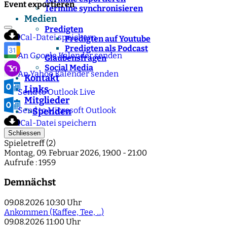
Event exportieren
Termine synchronisieren
Medien
Predigten
iCal-Datei speichern
Predigten auf Youtube
Predigten als Podcast
An Google Kalender senden
Glaubensfragen
Social Media
An Yahoo Kalender senden
Kontakt
Links
Send to Outlook Live
Mitglieder
Send to Microsoft Outlook
Spenden
">
iCal-Datei speichern
Schliessen
Spieletreff (2)
Montag, 09. Februar 2026, 19:00 - 21:00
Aufrufe
: 1959
Demnächst
09.08.2026
10:30 Uhr
Ankommen (Kaffee, Tee, ...)
09.08.2026
11:00 Uhr