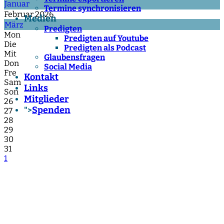
Januar
Termine synchronisieren
Februar 2026
Medien
März
Predigten
Mon
Predigten auf Youtube
Die
Predigten als Podcast
Mit
Glaubensfragen
Don
Social Media
Fre
Kontakt
Sam
Links
Son
Mitglieder
26
Spenden
">
27
28
29
30
31
1