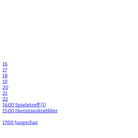
16
17
18
19
20
21
22
16:00 Spieletreff (1)
15:00 Dienstagskrabbler
17:00 Jungschar