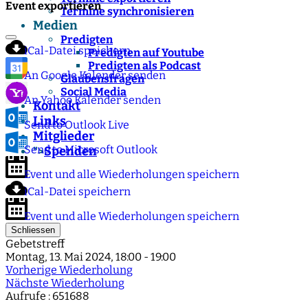
Event exportieren
Termine synchronisieren
Medien
Predigten
iCal-Datei speichern
Predigten auf Youtube
Predigten als Podcast
An Google Kalender senden
Glaubensfragen
Social Media
An Yahoo Kalender senden
Kontakt
Links
Send to Outlook Live
Mitglieder
Send to Microsoft Outlook
Spenden
">
Event und alle Wiederholungen speichern
iCal-Datei speichern
Event und alle Wiederholungen speichern
Schliessen
Gebetstreff
Montag, 13. Mai 2024, 18:00 - 19:00
Vorherige Wiederholung
Nächste Wiederholung
Aufrufe
: 651688