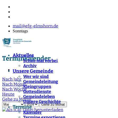
mail@efg-elmshorn.de
Sonntags
Aktuelles
Terminkalender
Schau mal vorbei
Archiv
Unsere Gemeinde
Wer wir sind
Nach Jahr
Gemeindeleitung
Nach Monat
Kleingruppen
Nach Woche
Gottesdienste
Heute
Gemeindeleben
Gehe zu Monat
Unsere Geschichte
Gehe zu Monat
Termine
Kalender
Termine exportieren