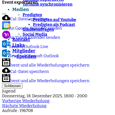
Event exportieren
Termine synchronisieren
Medien
Predigten
iCal-Datei speichern
Predigten auf Youtube
Predigten als Podcast
An Google Kalender senden
Glaubensfragen
Social Media
An Yahoo Kalender senden
Kontakt
Links
Send to Outlook Live
Mitglieder
Send to Microsoft Outlook
Spenden
">
Event und alle Wiederholungen speichern
iCal-Datei speichern
Event und alle Wiederholungen speichern
Schliessen
Jugend
Donnerstag, 18. Dezember 2025, 18:00 - 20:00
Vorherige Wiederholung
Nächste Wiederholung
Aufrufe
: 196708