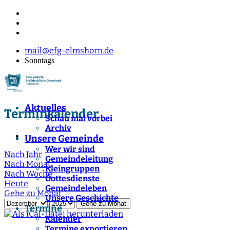
mail@efg-elmshorn.de
Sonntags
Aktuelles
Terminkalender
Schau mal vorbei
Archiv
Unsere Gemeinde
Wer wir sind
Nach Jahr
Gemeindeleitung
Nach Monat
Kleingruppen
Nach Woche
Gottesdienste
Heute
Gemeindeleben
Gehe zu Monat
Unsere Geschichte
Gehe zu Monat
Termine
Kalender
Termine exportieren