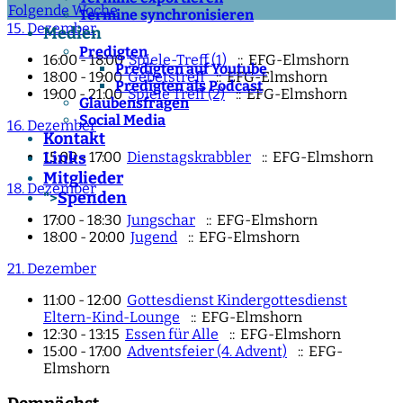
Folgende Woche
Termine synchronisieren
15. Dezember
Medien
Predigten
16:00 - 18:00
Spiele-Treff (1)
:: EFG-Elmshorn
Predigten auf Youtube
18:00 - 19:00
Gebetstreff
:: EFG-Elmshorn
Predigten als Podcast
19:00 - 21:00
Spiele Treff (2)
:: EFG-Elmshorn
Glaubensfragen
Social Media
16. Dezember
Kontakt
15:00 - 17:00
Dienstagskrabbler
:: EFG-Elmshorn
Links
Mitglieder
18. Dezember
Spenden
">
17:00 - 18:30
Jungschar
:: EFG-Elmshorn
18:00 - 20:00
Jugend
:: EFG-Elmshorn
21. Dezember
11:00 - 12:00
Gottesdienst Kindergottesdienst
Eltern-Kind-Lounge
:: EFG-Elmshorn
12:30 - 13:15
Essen für Alle
:: EFG-Elmshorn
15:00 - 17:00
Adventsfeier (4. Advent)
:: EFG-
Elmshorn