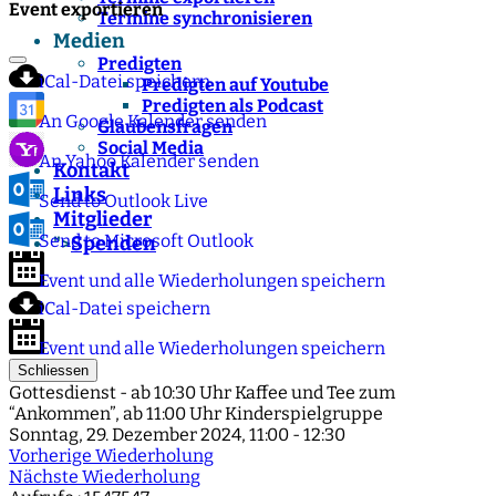
Event exportieren
Termine synchronisieren
Medien
Predigten
iCal-Datei speichern
Predigten auf Youtube
Predigten als Podcast
An Google Kalender senden
Glaubensfragen
Social Media
An Yahoo Kalender senden
Kontakt
Links
Send to Outlook Live
Mitglieder
Send to Microsoft Outlook
Spenden
">
Event und alle Wiederholungen speichern
iCal-Datei speichern
Event und alle Wiederholungen speichern
Schliessen
Gottesdienst - ab 10:30 Uhr Kaffee und Tee zum
“Ankommen”, ab 11:00 Uhr Kinderspielgruppe
Sonntag, 29. Dezember 2024, 11:00 - 12:30
Vorherige Wiederholung
Nächste Wiederholung