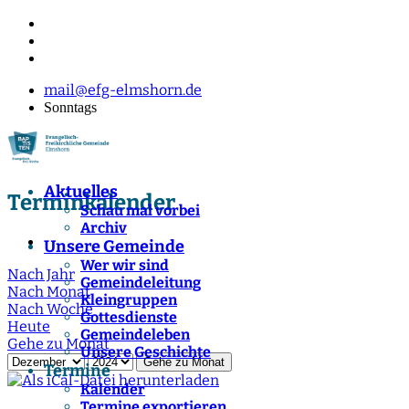
mail@efg-elmshorn.de
Sonntags
Aktuelles
Terminkalender
Schau mal vorbei
Archiv
Unsere Gemeinde
Wer wir sind
Nach Jahr
Gemeindeleitung
Nach Monat
Kleingruppen
Nach Woche
Gottesdienste
Heute
Gemeindeleben
Gehe zu Monat
Unsere Geschichte
Gehe zu Monat
Termine
Kalender
Termine exportieren