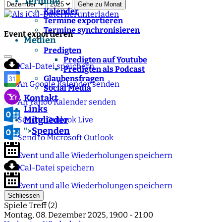
Termine
Gehe zu Monat
Kalender
Termine exportieren
Termine synchronisieren
Event exportieren
Medien
Predigten
Predigten auf Youtube
iCal-Datei speichern
Predigten als Podcast
Glaubensfragen
An Google Kalender senden
Social Media
Kontakt
An Yahoo Kalender senden
Links
Mitglieder
Send to Outlook Live
Spenden
">
Send to Microsoft Outlook
Event und alle Wiederholungen speichern
iCal-Datei speichern
Event und alle Wiederholungen speichern
Schliessen
Spiele Treff (2)
Montag, 08. Dezember 2025, 19:00 - 21:00