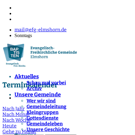
mail@efg-elmshorn.de
Sonntags
Aktuelles
Schau mal vorbei
Terminkalender
Archiv
Unsere Gemeinde
Wer wir sind
Gemeindeleitung
Nach Jahr
Kleingruppen
Nach Monat
Gottesdienste
Nach Woche
Gemeindeleben
Heute
Unsere Geschichte
Gehe zu Monat