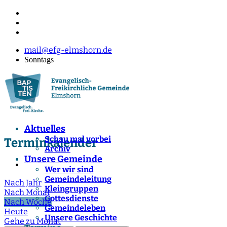
mail@efg-elmshorn.de
Sonntags
Aktuelles
Schau mal vorbei
Terminkalender
Archiv
Unsere Gemeinde
Wer wir sind
Gemeindeleitung
Nach Jahr
Kleingruppen
Nach Monat
Gottesdienste
Nach Woche
Gemeindeleben
Heute
Unsere Geschichte
Gehe zu Monat