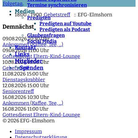
Folgetag
Termine synchronisieren
Medien
18:00 - 19:00
Gebetstreff
:: EFG-Elmshorn
Predigten
Predigten auf Youtube
Demnächst
Predigten als Podcast
Glaubensfragen
09.08.2026
10:30 Uhr
Social Media
Ankommen (Kaffee, Tee, ...)
Kontakt
09.08.2026
11:00 Uhr
Links
Gottesdienst Eltern-Kind-Lounge
Mitglieder
10.08.2026
18:00 Uhr
Spenden
">
Gebetstreff
11.08.2026
15:00 Uhr
Dienstagskrabbler
12.08.2026
15:00 Uhr
Seniorentreff
16.08.2026
10:30 Uhr
Ankommen (Kaffee, Tee, ...)
16.08.2026
11:00 Uhr
Gottesdienst Eltern-Kind-Lounge
© 2026 EFG-Elmshorn
Impressum
Datenschutzerklärung