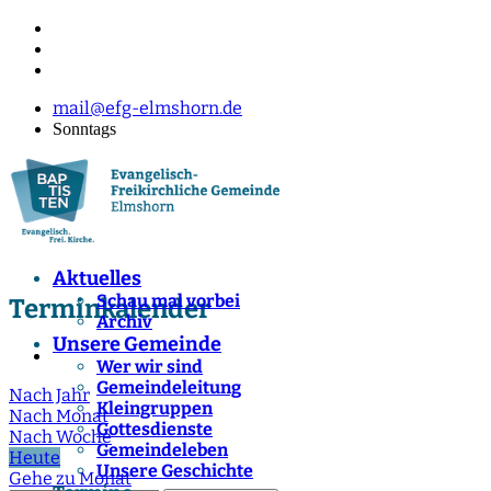
mail@efg-elmshorn.de
Sonntags
Aktuelles
Schau mal vorbei
Terminkalender
Archiv
Unsere Gemeinde
Wer wir sind
Gemeindeleitung
Nach Jahr
Kleingruppen
Nach Monat
Gottesdienste
Nach Woche
Gemeindeleben
Heute
Unsere Geschichte
Gehe zu Monat