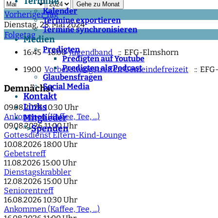
Termine
Gehe zu Monat
Kalender
Vorheriger Tag
Termine exportieren
Dienstag, 28. Mai 2024
Termine synchronisieren
Folgetag
Medien
Predigten
16:45 - 18:00
Jugendband
:: EFG-Elmshorn
Predigten auf Youtube
Predigten als Podcast
19:00
Vorbereitungstreffen Gemeindefreizeit
:: EFG
Glaubensfragen
Social Media
Demnächst
Kontakt
Links
09.08.2026
10:30 Uhr
Ankommen (Kaffee, Tee, ...)
Mitglieder
09.08.2026
11:00 Uhr
Spenden
">
Gottesdienst Eltern-Kind-Lounge
10.08.2026
18:00 Uhr
Gebetstreff
11.08.2026
15:00 Uhr
Dienstagskrabbler
12.08.2026
15:00 Uhr
Seniorentreff
16.08.2026
10:30 Uhr
Ankommen (Kaffee, Tee, ...)