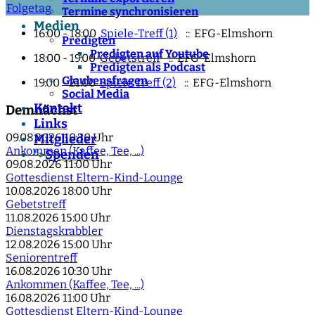
Folgetag
Termine synchronisieren
Medien
16:00 - 18:00
Spiele-Treff (1)
:: EFG-Elmshorn
Predigten
Predigten auf Youtube
18:00 - 19:00
Gebetstreff
:: EFG-Elmshorn
Predigten als Podcast
Glaubensfragen
19:00 - 21:00
Spiele Treff (2)
:: EFG-Elmshorn
Social Media
Kontakt
Demnächst
Links
09.08.2026
10:30 Uhr
Mitglieder
Ankommen (Kaffee, Tee, ...)
Spenden
">
09.08.2026
11:00 Uhr
Gottesdienst Eltern-Kind-Lounge
10.08.2026
18:00 Uhr
Gebetstreff
11.08.2026
15:00 Uhr
Dienstagskrabbler
12.08.2026
15:00 Uhr
Seniorentreff
16.08.2026
10:30 Uhr
Ankommen (Kaffee, Tee, ...)
16.08.2026
11:00 Uhr
Gottesdienst Eltern-Kind-Lounge