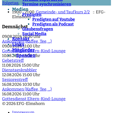
Folgetag
Termine synchronisieren
Medien
19:00 - 21:00
Gemeinde- und Taufkurs 2/2
:: EFG-
Predigten
Elmshorn
Predigten auf Youtube
Predigten als Podcast
Demnächst
Glaubensfragen
Social Media
09.08.2026
10:30 Uhr
Kontakt
Ankommen (Kaffee, Tee, ...)
Links
09.08.2026
11:00 Uhr
Mitglieder
Gottesdienst Eltern-Kind-Lounge
Spenden
">
10.08.2026
18:00 Uhr
Gebetstreff
11.08.2026
15:00 Uhr
Dienstagskrabbler
12.08.2026
15:00 Uhr
Seniorentreff
16.08.2026
10:30 Uhr
Ankommen (Kaffee, Tee, ...)
16.08.2026
11:00 Uhr
Gottesdienst Eltern-Kind-Lounge
© 2026 EFG-Elmshorn
Impressum