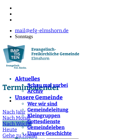
mail@efg-elmshorn.de
Sonntags
Aktuelles
Schau mal vorbei
Terminkalender
Archiv
Unsere Gemeinde
Wer wir sind
Gemeindeleitung
Nach Jahr
Kleingruppen
Nach Monat
Gottesdienste
Nach Woche
Gemeindeleben
Heute
Unsere Geschichte
Gehe zu Monat