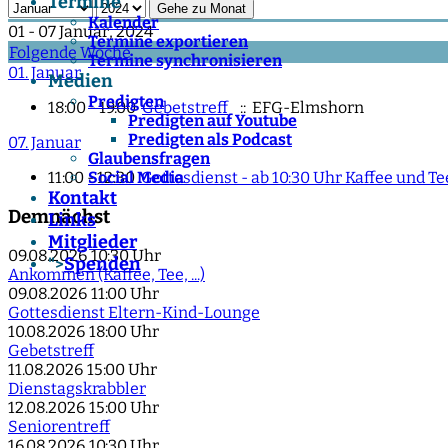
Termine
Gehe zu Monat
Kalender
01 - 07 Januar, 2024
Termine exportieren
Folgende Woche
Termine synchronisieren
01. Januar
Medien
Predigten
18:00 - 19:00
Gebetstreff
:: EFG-Elmshorn
Predigten auf Youtube
Predigten als Podcast
07. Januar
Glaubensfragen
11:00 - 12:30
Gottesdienst - ab 10:30 Uhr Kaffee und 
Social Media
Kontakt
Demnächst
Links
Mitglieder
09.08.2026
10:30 Uhr
Spenden
">
Ankommen (Kaffee, Tee, ...)
09.08.2026
11:00 Uhr
Gottesdienst Eltern-Kind-Lounge
10.08.2026
18:00 Uhr
Gebetstreff
11.08.2026
15:00 Uhr
Dienstagskrabbler
12.08.2026
15:00 Uhr
Seniorentreff
16.08.2026
10:30 Uhr