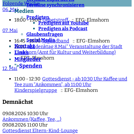
Folgende Woche
Termine synchronisieren
06. Mai
Medien
Predigten
18:00 - 19:00
Gebetstreff
:: EFG-Elmshorn
Predigten auf Youtube
Predigten als Podcast
07. Mai
Glaubensfragen
Social Media
16:45 - 18:00
Jugendband
:: EFG-Elmshorn
Kontakt
18:00
„Gedenktag 8.Mai“ Veranstaltung der Stadt
Elmshorn (Amt für Kultur und Weiterbildung)
Links
:: EFG-Elmshorn
Mitglieder
Spenden
">
12. Mai
11:00 - 12:30
Gottesdienst - ab 10:30 Uhr Kaffee und
Tee zum “Ankommen”, ab 11:00 Uhr
Kinderspielgruppe
:: EFG-Elmshorn
Demnächst
09.08.2026
10:30 Uhr
Ankommen (Kaffee, Tee, ...)
09.08.2026
11:00 Uhr
Gottesdienst Eltern-Kind-Lounge