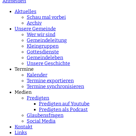
Anmelden
Type 2 or more
characters for results.
Aktuelles
Schau mal vorbei
Archiv
Unsere Gemeinde
Wer wir sind
Gemeindeleitung
Kleingruppen
Gottesdienste
Gemeindeleben
Unsere Geschichte
Termine
Kalender
Termine exportieren
Termine synchronisieren
Medien
Predigten
Predigten auf Youtube
Predigten als Podcast
Glaubensfragen
Social Media
Kontakt
Links