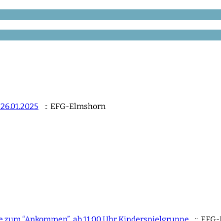
26.01.2025
:: EFG-Elmshorn
Tee zum “Ankommen”, ab 11:00 Uhr Kinderspielgruppe
:: EFG