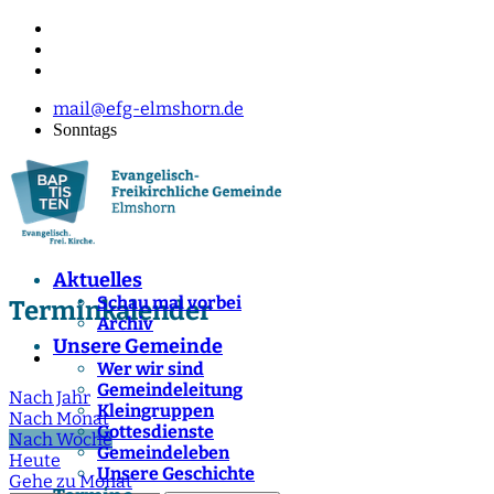
mail@efg-elmshorn.de
Sonntags
Aktuelles
Schau mal vorbei
Terminkalender
Archiv
Unsere Gemeinde
Wer wir sind
Gemeindeleitung
Nach Jahr
Kleingruppen
Nach Monat
Gottesdienste
Nach Woche
Gemeindeleben
Heute
Unsere Geschichte
Gehe zu Monat