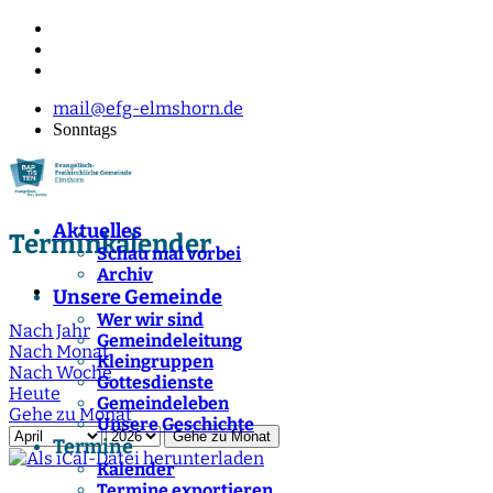
mail@efg-elmshorn.de
Sonntags
Aktuelles
Terminkalender
Schau mal vorbei
Archiv
Unsere Gemeinde
Wer wir sind
Nach Jahr
Gemeindeleitung
Nach Monat
Kleingruppen
Nach Woche
Gottesdienste
Heute
Gemeindeleben
Gehe zu Monat
Unsere Geschichte
Gehe zu Monat
Termine
Kalender
Termine exportieren