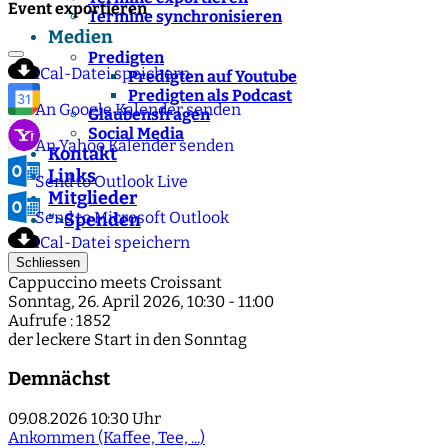
Event exportieren
Termine synchronisieren
Medien
Predigten
iCal-Datei speichern
Predigten auf Youtube
Predigten als Podcast
An Google Kalender senden
Glaubensfragen
Social Media
An Yahoo Kalender senden
Kontakt
Links
Send to Outlook Live
Mitglieder
Send to Microsoft Outlook
Spenden
">
iCal-Datei speichern
Schliessen
Cappuccino meets Croissant
Sonntag, 26. April 2026, 10:30 - 11:00
Aufrufe
: 1852
der leckere Start in den Sonntag
Demnächst
09.08.2026
10:30 Uhr
Ankommen (Kaffee, Tee, ...)