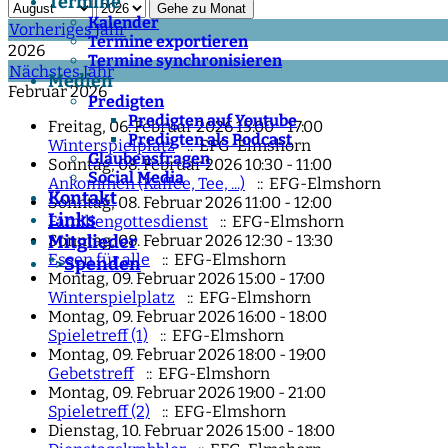
Termine
Gehe zu Monat
Kalender
Vorheriges Jahr
Termine exportieren
2026
Termine synchronisieren
Nächstes Jahr
Medien
Februar 2026
Predigten
Predigten auf Youtube
Freitag, 06. Februar 2026 15:00 - 17:00
Predigten als Podcast
Winterspielplatz
:: EFG-Elmshorn
Glaubensfragen
Sonntag, 08. Februar 2026 10:30 - 11:00
Social Media
Ankommen (Kaffee, Tee, ...)
:: EFG-Elmshorn
Kontakt
Sonntag, 08. Februar 2026 11:00 - 12:00
Links
Familiengottesdienst
:: EFG-Elmshorn
Sonntag, 08. Februar 2026 12:30 - 13:30
Mitglieder
Essen für alle
:: EFG-Elmshorn
Spenden
">
Montag, 09. Februar 2026 15:00 - 17:00
Winterspielplatz
:: EFG-Elmshorn
Montag, 09. Februar 2026 16:00 - 18:00
Spieletreff (1)
:: EFG-Elmshorn
Montag, 09. Februar 2026 18:00 - 19:00
Gebetstreff
:: EFG-Elmshorn
Montag, 09. Februar 2026 19:00 - 21:00
Spieletreff (2)
:: EFG-Elmshorn
Dienstag, 10. Februar 2026 15:00 - 18:00