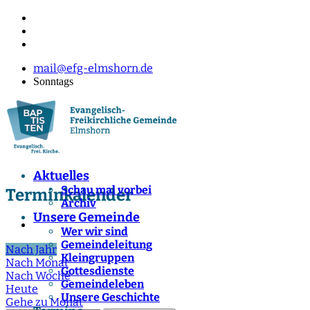
mail@efg-elmshorn.de
Sonntags
Aktuelles
Schau mal vorbei
Terminkalender
Archiv
Unsere Gemeinde
Wer wir sind
Gemeindeleitung
Nach Jahr
Kleingruppen
Nach Monat
Gottesdienste
Nach Woche
Gemeindeleben
Heute
Unsere Geschichte
Gehe zu Monat