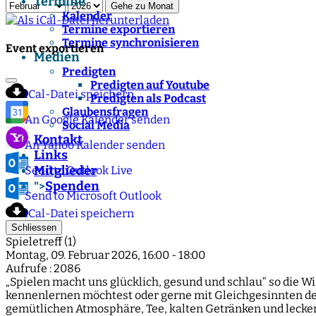
Termine
Gehe zu Monat
Kalender
Termine exportieren
Termine synchronisieren
Event exportieren
Medien
Predigten
Predigten auf Youtube
iCal-Datei speichern
Predigten als Podcast
Glaubensfragen
An Google Kalender senden
Social Media
Kontakt
An Yahoo Kalender senden
Links
Mitglieder
Send to Outlook Live
Spenden
">
Send to Microsoft Outlook
iCal-Datei speichern
Schliessen
Spieletreff (1)
Montag, 09. Februar 2026, 16:00 - 18:00
Aufrufe
: 2086
„Spielen macht uns glücklich, gesund und schlau“ so die Wi
kennenlernen möchtest oder gerne mit Gleichgesinnten dein
gemütlichen Atmosphäre, Tee, kalten Getränken und lecke