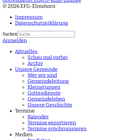
Gottesdienst Eltern-Kind-Lounge
© 2026 EFG-Elmshorn
Impressum
Datenschutzerklärung
Suchen
Anmelden
Type 2 or more
characters for results.
Aktuelles
Schau mal vorbei
Archiv
Unsere Gemeinde
Wer wir sind
Gemeindeleitung
Kleingruppen
Gottesdienste
Gemeindeleben
Unsere Geschichte
Termine
Kalender
Termine exportieren
Termine synchronisieren
Medien