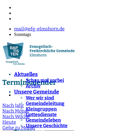
mail@efg-elmshorn.de
Sonntags
Aktuelles
Schau mal vorbei
Terminkalender
Archiv
Unsere Gemeinde
Wer wir sind
Gemeindeleitung
Nach Jahr
Kleingruppen
Nach Monat
Gottesdienste
Nach Woche
Gemeindeleben
Heute
Unsere Geschichte
Gehe zu Monat