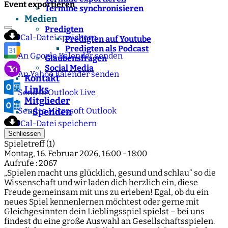
Event exportieren
Termine synchronisieren
Medien
Predigten
iCal-Datei speichern
Predigten auf Youtube
Predigten als Podcast
An Google Kalender senden
Glaubensfragen
Social Media
An Yahoo Kalender senden
Kontakt
Links
Send to Outlook Live
Mitglieder
Send to Microsoft Outlook
Spenden
">
iCal-Datei speichern
Schliessen
Spieletreff (1)
Montag, 16. Februar 2026, 16:00 - 18:00
Aufrufe
: 2067
„Spielen macht uns glücklich, gesund und schlau“ so die
Wissenschaft und wir laden dich herzlich ein, diese
Freude gemeinsam mit uns zu erleben! Egal, ob du ein
neues Spiel kennenlernen möchtest oder gerne mit
Gleichgesinnten dein Lieblingsspiel spielst – bei uns
findest du eine große Auswahl an Gesellschaftsspielen.