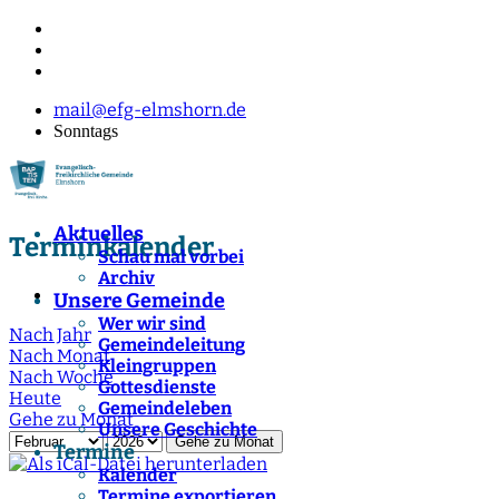
mail@efg-elmshorn.de
Sonntags
Aktuelles
Terminkalender
Schau mal vorbei
Archiv
Unsere Gemeinde
Wer wir sind
Nach Jahr
Gemeindeleitung
Nach Monat
Kleingruppen
Nach Woche
Gottesdienste
Heute
Gemeindeleben
Gehe zu Monat
Unsere Geschichte
Gehe zu Monat
Termine
Kalender
Termine exportieren