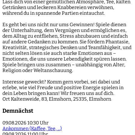
Lass dich von einer gemütlichen Atmosphäre, Tee, kalten
Getränken und leckeren Knabbereien verwöhnen,
während du in spannende Partien eintauchst.
Es geht bei uns nicht nur ums Gewinnen! Spiele dienen
der Unterhaltung, dem Vergnügen und ermöglichen es,
dem Alltag zu entfliehen, Stress abzubauen und einfach
auf andere Gedanken zu kommen. Sie fördern Phantasie,
Kreativität, strategisches Denken und Teamfähigkeit, und
nicht selten lösen sie auch starke Emotionen aus –
Emotionen, die uns unsere Lebendigkeit spüren lassen.
Spiele bringen uns zusammen – unabhängig von Alter,
Religion oder Weltanschauung.
Interesse geweckt? Komm gern vorbei, sei dabei und
erlebe, wie viel Freude und positive Energie spielen in
dein Leben bringen kann! Wir freuen uns auf dich.
Ort
Kaltenweide, 83, Elmshorn, 25335, Elmshorn
Demnächst
09.08.2026
10:30 Uhr
Ankommen (Kaffee, Tee, ...)
09.08.2026
11:00 Uhr