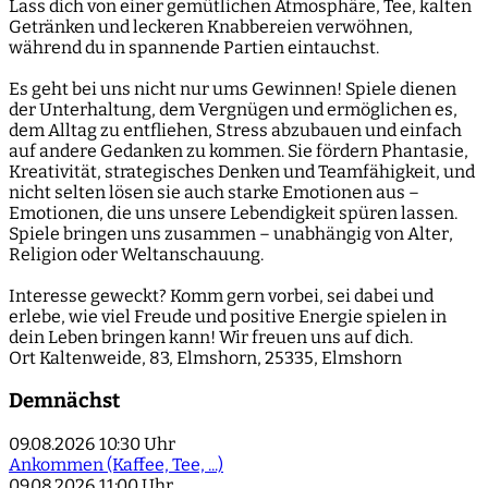
Lass dich von einer gemütlichen Atmosphäre, Tee, kalten
Getränken und leckeren Knabbereien verwöhnen,
während du in spannende Partien eintauchst.
Es geht bei uns nicht nur ums Gewinnen! Spiele dienen
der Unterhaltung, dem Vergnügen und ermöglichen es,
dem Alltag zu entfliehen, Stress abzubauen und einfach
auf andere Gedanken zu kommen. Sie fördern Phantasie,
Kreativität, strategisches Denken und Teamfähigkeit, und
nicht selten lösen sie auch starke Emotionen aus –
Emotionen, die uns unsere Lebendigkeit spüren lassen.
Spiele bringen uns zusammen – unabhängig von Alter,
Religion oder Weltanschauung.
Interesse geweckt? Komm gern vorbei, sei dabei und
erlebe, wie viel Freude und positive Energie spielen in
dein Leben bringen kann! Wir freuen uns auf dich.
Ort
Kaltenweide, 83, Elmshorn, 25335, Elmshorn
Demnächst
09.08.2026
10:30 Uhr
Ankommen (Kaffee, Tee, ...)
09.08.2026
11:00 Uhr