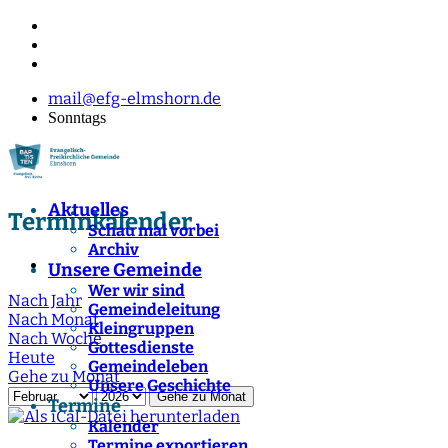
mail@efg-elmshorn.de
Sonntags
Aktuelles
Terminkalender
Schau mal vorbei
Archiv
Unsere Gemeinde
Wer wir sind
Nach Jahr
Gemeindeleitung
Nach Monat
Kleingruppen
Nach Woche
Gottesdienste
Heute
Gemeindeleben
Gehe zu Monat
Unsere Geschichte
Gehe zu Monat
Termine
Kalender
Termine exportieren