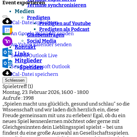
Event exportieren
Termine synchronisieren
Medien
Predigten
iCal-Datei speichern
Predigten auf Youtube
Predigten als Podcast
An Google Kalender senden
Glaubensfragen
Social Media
An Yahoo Kalender senden
Kontakt
Links
Send to Outlook Live
Mitglieder
Send to Microsoft Outlook
Spenden
">
iCal-Datei speichern
Schliessen
Spieletreff (1)
Montag, 23. Februar 2026, 16:00 - 18:00
Aufrufe
: 1998
„Spielen macht uns glücklich, gesund und schlau“ so die
Wissenschaft und wir laden dich herzlich ein, diese
Freude gemeinsam mit uns zu erleben! Egal, ob du ein
neues Spiel kennenlernen möchtest oder gerne mit
Gleichgesinnten dein Lieblingsspiel spielst – bei uns
findest du eine große Auswahl an Gesellschaftsspielen.