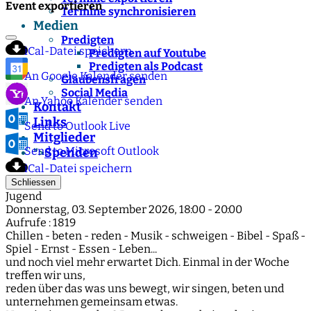
Event exportieren
Termine synchronisieren
Medien
Predigten
iCal-Datei speichern
Predigten auf Youtube
Predigten als Podcast
An Google Kalender senden
Glaubensfragen
Social Media
An Yahoo Kalender senden
Kontakt
Links
Send to Outlook Live
Mitglieder
Send to Microsoft Outlook
Spenden
">
iCal-Datei speichern
Schliessen
Jugend
Donnerstag, 03. September 2026, 18:00 - 20:00
Aufrufe
: 1819
Chillen - beten - reden - Musik - schweigen - Bibel - Spaß -
Spiel - Ernst - Essen - Leben...
und noch viel mehr erwartet Dich. Einmal in der Woche
treffen wir uns,
reden über das was uns bewegt, wir singen, beten und
unternehmen gemeinsam etwas.