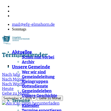
mail@efg-elmshorn.de
Sonntags
Aktuelles
Terminkalender
Schau mal vorbei
Archiv
Unsere Gemeinde
Wer wir sind
Nach Jahr
Gemeindeleitung
Nach Monat
Kleingruppen
Nach Woche
Gottesdienste
Heute
Gemeindeleben
Gehe zu Monat
Unsere Geschichte
Gehe zu Monat
Termine
Kalender
Termine exportieren