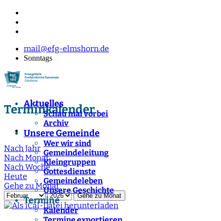
mail@efg-elmshorn.de
Sonntags
Aktuelles
Terminkalender
Schau mal vorbei
Archiv
Unsere Gemeinde
Wer wir sind
Nach Jahr
Gemeindeleitung
Nach Monat
Kleingruppen
Nach Woche
Gottesdienste
Heute
Gemeindeleben
Gehe zu Monat
Unsere Geschichte
Gehe zu Monat
Termine
Kalender
Termine exportieren