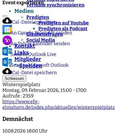
Event exportieren
Termine synchronisieren
Medien
Predigten
iCal-Datei speichern
Predigten auf Youtube
Predigten als Podcast
An Google Kalender senden
Glaubensfragen
Social Media
An Yahoo Kalender senden
Kontakt
Links
Send to Outlook Live
Mitglieder
Send to Microsoft Outlook
Spenden
">
iCal-Datei speichern
Schliessen
Winterspielplatz
Montag, 09. Februar 2026, 15:00 - 17:00
Aufrufe
: 2359
https://www.efg-
elmshorn.de/index.php/aktuelles/winterspielplatz
Demnächst
10.08.2026
18:00 Uhr