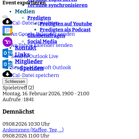
Event exportieren
Termine synchronisieren
Medien
Predigten
iCal-Datei speichern
Predigten auf Youtube
Predigten als Podcast
An Google Kalender senden
Glaubensfragen
Social Media
An Yahoo Kalender senden
Kontakt
Links
Send to Outlook Live
Mitglieder
Send to Microsoft Outlook
Spenden
">
iCal-Datei speichern
Schliessen
Spieletreff (2)
Montag, 16. Februar 2026, 19:00 - 21:00
Aufrufe
: 1841
Demnächst
09.08.2026
10:30 Uhr
Ankommen (Kaffee, Tee, ...)
09.08.2026
11:00 Uhr