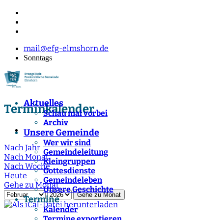
mail@efg-elmshorn.de
Sonntags
Aktuelles
Terminkalender
Schau mal vorbei
Archiv
Unsere Gemeinde
Wer wir sind
Nach Jahr
Gemeindeleitung
Nach Monat
Kleingruppen
Nach Woche
Gottesdienste
Heute
Gemeindeleben
Gehe zu Monat
Unsere Geschichte
Gehe zu Monat
Termine
Kalender
Termine exportieren