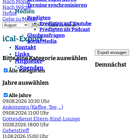
Nach Monat
Termine synchronisieren
Nach Woche
Medien
Heute
Predigten
Gehe zu Monat
Predigten auf Youtube
Gehe zu Monat
Predigten als Podcast
Glaubensfragen
iCal-Export
Social Media
Kontakt
Links
Bitte eine Kategorie auswählen
Mitglieder
Demnächst
Spenden
">
Alle Kategorien
Jahre auswählen
Alle Jahre
09.08.2026
10:30 Uhr
Ankommen (Kaffee, Tee, ...)
09.08.2026
11:00 Uhr
Gottesdienst Eltern-Kind-Lounge
10.08.2026
18:00 Uhr
Gebetstreff
11.08.2026
15:00 Uhr