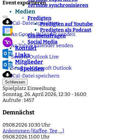
Event exportieren
Termine synchronisieren
Medien
Predigten
iCal-Datei speichern
Predigten auf Youtube
Predigten als Podcast
An Google Kalender senden
Glaubensfragen
Social Media
An Yahoo Kalender senden
Kontakt
Links
Send to Outlook Live
Mitglieder
Send to Microsoft Outlook
Spenden
">
iCal-Datei speichern
Schliessen
Spielplatz Einweihung
Sonntag, 26. April 2026, 12:30 - 16:00
Aufrufe
: 1457
Demnächst
09.08.2026
10:30 Uhr
Ankommen (Kaffee, Tee, ...)
09.08.2026
11:00 Uhr