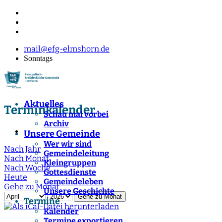
mail@efg-elmshorn.de
Sonntags
Aktuelles
Terminkalender
Schau mal vorbei
Archiv
Unsere Gemeinde
Wer wir sind
Nach Jahr
Gemeindeleitung
Nach Monat
Kleingruppen
Nach Woche
Gottesdienste
Heute
Gemeindeleben
Gehe zu Monat
Unsere Geschichte
Gehe zu Monat
Termine
Kalender
Termine exportieren