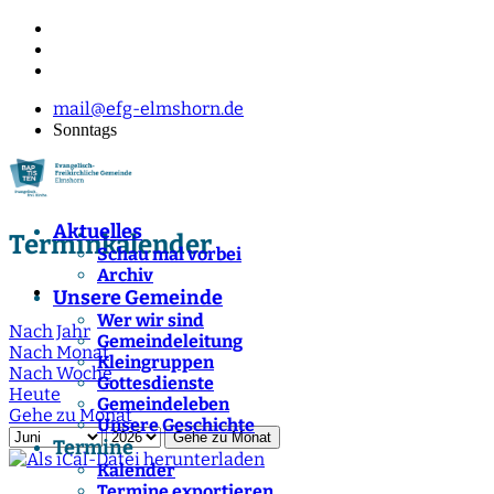
mail@efg-elmshorn.de
Sonntags
Aktuelles
Terminkalender
Schau mal vorbei
Archiv
Unsere Gemeinde
Wer wir sind
Nach Jahr
Gemeindeleitung
Nach Monat
Kleingruppen
Nach Woche
Gottesdienste
Heute
Gemeindeleben
Gehe zu Monat
Unsere Geschichte
Gehe zu Monat
Termine
Kalender
Termine exportieren