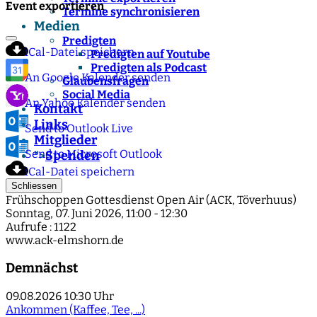
Event exportieren
Termine synchronisieren
Medien
Predigten
iCal-Datei speichern
Predigten auf Youtube
Predigten als Podcast
An Google Kalender senden
Glaubensfragen
Social Media
An Yahoo Kalender senden
Kontakt
Links
Send to Outlook Live
Mitglieder
Send to Microsoft Outlook
Spenden
">
iCal-Datei speichern
Schliessen
Frühschoppen Gottesdienst Open Air (ACK, Töverhuus)
Sonntag, 07. Juni 2026, 11:00 - 12:30
Aufrufe
: 1122
www.ack-elmshorn.de
Demnächst
09.08.2026
10:30 Uhr
Ankommen (Kaffee, Tee, ...)