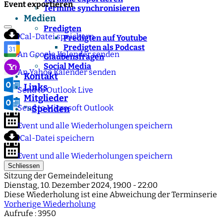
Event exportieren
Termine synchronisieren
Medien
Predigten
iCal-Datei speichern
Predigten auf Youtube
Predigten als Podcast
An Google Kalender senden
Glaubensfragen
Social Media
An Yahoo Kalender senden
Kontakt
Links
Send to Outlook Live
Mitglieder
Send to Microsoft Outlook
Spenden
">
Event und alle Wiederholungen speichern
iCal-Datei speichern
Event und alle Wiederholungen speichern
Schliessen
Sitzung der Gemeindeleitung
Dienstag, 10. Dezember 2024, 19:00 - 22:00
Diese Wiederholung ist eine Abweichung der Terminserie
Vorherige Wiederholung
Aufrufe
: 3950