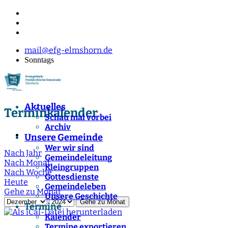
mail@efg-elmshorn.de
Sonntags
Aktuelles
Terminkalender
Schau mal vorbei
Archiv
Unsere Gemeinde
Wer wir sind
Nach Jahr
Gemeindeleitung
Nach Monat
Kleingruppen
Nach Woche
Gottesdienste
Heute
Gemeindeleben
Gehe zu Monat
Unsere Geschichte
Gehe zu Monat
Termine
Kalender
Termine exportieren