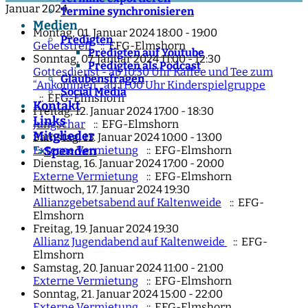
Januar 2024
Termine synchronisieren
Medien
Montag, 01. Januar 2024 18:00 - 19:00
Predigten
Gebetstreff
:: EFG-Elmshorn
Predigten auf Youtube
Sonntag, 07. Januar 2024 11:00 - 12:30
Predigten als Podcast
Gottesdienst - ab 10:30 Uhr Kaffee und Tee zum
Glaubensfragen
“Ankommen”, ab 11:00 Uhr Kinderspielgruppe
Social Media
:: EFG-Elmshorn
Kontakt
Freitag, 12. Januar 2024 17:00 - 18:30
Links
Jungschar
:: EFG-Elmshorn
Mitglieder
Samstag, 13. Januar 2024 10:00 - 13:00
Externe Vermietung
:: EFG-Elmshorn
Spenden
">
Dienstag, 16. Januar 2024 17:00 - 20:00
Externe Vermietung
:: EFG-Elmshorn
Mittwoch, 17. Januar 2024 19:30
Allianzgebetsabend auf Kaltenweide
:: EFG-
Elmshorn
Freitag, 19. Januar 2024 19:30
Allianz Jugendabend auf Kaltenweide
:: EFG-
Elmshorn
Samstag, 20. Januar 2024 11:00 - 21:00
Externe Vermietung
:: EFG-Elmshorn
Sonntag, 21. Januar 2024 15:00 - 22:00
Externe Vermietung
:: EFG-Elmshorn