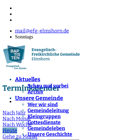
mail@efg-elmshorn.de
Sonntags
Aktuelles
Schau mal vorbei
Terminkalender
Archiv
Unsere Gemeinde
Wer wir sind
Gemeindeleitung
Nach Jahr
Kleingruppen
Nach Monat
Gottesdienste
Nach Woche
Gemeindeleben
Heute
Unsere Geschichte
Gehe zu Monat