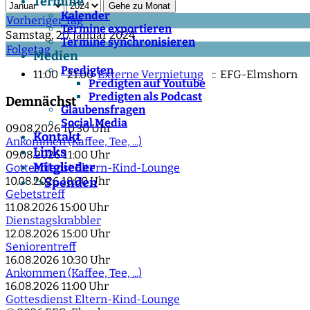
Termine
Gehe zu Monat
Kalender
Vorheriger Tag
Termine exportieren
Samstag, 20. Januar 2024
Termine synchronisieren
Folgetag
Medien
Predigten
11:00 - 21:00
Externe Vermietung
:: EFG-Elmshorn
Predigten auf Youtube
Predigten als Podcast
Demnächst
Glaubensfragen
Social Media
09.08.2026
10:30 Uhr
Kontakt
Ankommen (Kaffee, Tee, ...)
Links
09.08.2026
11:00 Uhr
Mitglieder
Gottesdienst Eltern-Kind-Lounge
10.08.2026
18:00 Uhr
Spenden
">
Gebetstreff
11.08.2026
15:00 Uhr
Dienstagskrabbler
12.08.2026
15:00 Uhr
Seniorentreff
16.08.2026
10:30 Uhr
Ankommen (Kaffee, Tee, ...)
16.08.2026
11:00 Uhr
Gottesdienst Eltern-Kind-Lounge