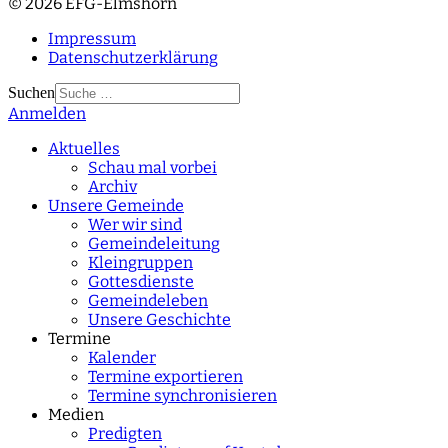
© 2026 EFG-Elmshorn
Impressum
Datenschutzerklärung
Suchen
Anmelden
Type 2 or more
characters for results.
Aktuelles
Schau mal vorbei
Archiv
Unsere Gemeinde
Wer wir sind
Gemeindeleitung
Kleingruppen
Gottesdienste
Gemeindeleben
Unsere Geschichte
Termine
Kalender
Termine exportieren
Termine synchronisieren
Medien
Predigten