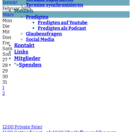
Januar
Termine synchronisieren
Februar 2025
Medien
März
Predigten
Mon
Predigten auf Youtube
Die
Predigten als Podcast
Mit
Glaubensfragen
Don
Social Media
Fre
Kontakt
Sam
Links
Son
Mitglieder
27
Spenden
">
28
29
30
31
1
2
12:00 Private Feier