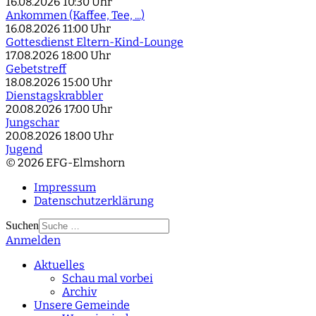
16.08.2026
10:30 Uhr
Ankommen (Kaffee, Tee, ...)
16.08.2026
11:00 Uhr
Gottesdienst Eltern-Kind-Lounge
17.08.2026
18:00 Uhr
Gebetstreff
18.08.2026
15:00 Uhr
Dienstagskrabbler
20.08.2026
17:00 Uhr
Jungschar
20.08.2026
18:00 Uhr
Jugend
© 2026 EFG-Elmshorn
Impressum
Datenschutzerklärung
Suchen
Anmelden
Type 2 or more
characters for results.
Aktuelles
Schau mal vorbei
Archiv
Unsere Gemeinde