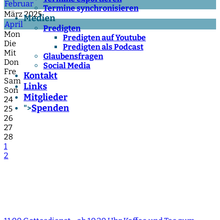
Februar
Termine synchronisieren
März 2025
Medien
April
Predigten
Mon
Predigten auf Youtube
Die
Predigten als Podcast
Mit
Glaubensfragen
Don
Social Media
Fre
Kontakt
Sam
Links
Son
Mitglieder
24
Spenden
">
25
26
27
28
1
2