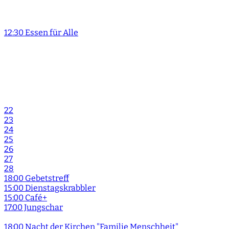
12:30 Essen für Alle
22
23
24
25
26
27
28
18:00 Gebetstreff
15:00 Dienstagskrabbler
15:00 Café+
17:00 Jungschar
18:00 Nacht der Kirchen "Familie Menschheit"