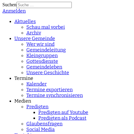
Suchen
Anmelden
Type 2 or more
characters for results.
Aktuelles
Schau mal vorbei
Archiv
Unsere Gemeinde
Wer wir sind
Gemeindeleitung
Kleingruppen
Gottesdienste
Gemeindeleben
Unsere Geschichte
Termine
Kalender
Termine exportieren
Termine synchronisieren
Medien
Predigten
Predigten auf Youtube
Predigten als Podcast
Glaubensfragen
Social Media