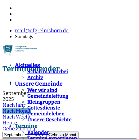
mail@efg-elmshorn.de
Sonntags
Aktuelles
Terminkalender
Schau mal vorbei
Archiv
Unsere Gemeinde
Wer wir sind
September,
Gemeindeleitung
2025
Kleingruppen
Nach Jahr
Gottesdienste
Nach Monat
Gemeindeleben
Nach Woche
Unsere Geschichte
Heute
Termine
Gehe zu Monat
Kalender
Gehe zu Monat
Termine exportieren