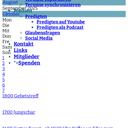
August
Termine synchronisieren
September 2025
Medien
Oktober
Predigten
Mon
Predigten auf Youtube
Die
Predigten als Podcast
Mit
Glaubensfragen
Don
Social Media
Fre
Kontakt
Sam
Links
Son
Mitglieder
1
Spenden
">
2
3
4
5
6
7
18:00 Gebetstreff
17:00 Jungschar