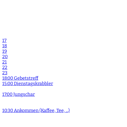
17
18
19
20
21
22
23
18:00 Gebetstreff
15:00 Dienstagskrabbler
17:00 Jungschar
10:30 Ankommen (Kaffee, Tee, ...)