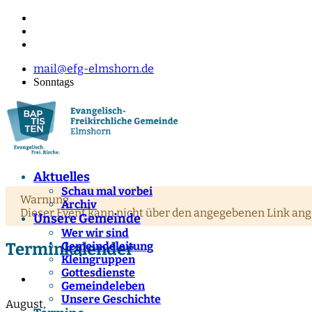
mail@efg-elmshorn.de
Sonntags
Aktuelles
Schau mal vorbei
Warnung
Archiv
Dieser Event kann nicht über den angegebenen Link ang
Unsere Gemeinde
Wer wir sind
Terminkalender
Gemeindeleitung
Kleingruppen
Gottesdienste
Gemeindeleben
Unsere Geschichte
August,