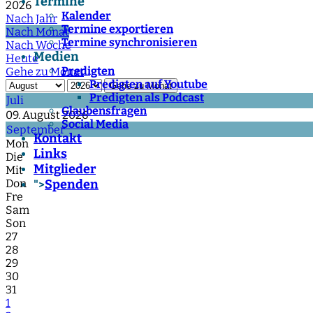
Termine
2026
Kalender
Nach Jahr
Termine exportieren
Nach Monat
Termine synchronisieren
Nach Woche
Medien
Heute
Predigten
Gehe zu Monat
Predigten auf Youtube
Gehe zu Monat
Predigten als Podcast
Juli
Glaubensfragen
09. August 2026
Social Media
September
Kontakt
Mon
Links
Die
Mitglieder
Mit
Don
Spenden
">
Fre
Sam
Son
27
28
29
30
31
1