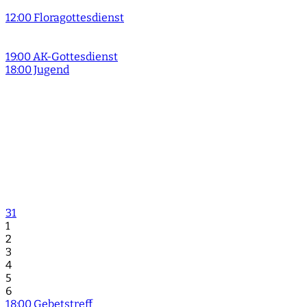
12:00 Floragottesdienst
19:00 AK-Gottesdienst
18:00 Jugend
31
1
2
3
4
5
6
18:00 Gebetstreff