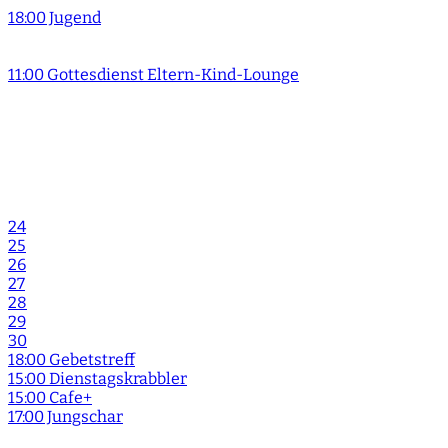
18:00 Jugend
11:00 Gottesdienst Eltern-Kind-Lounge
24
25
26
27
28
29
30
18:00 Gebetstreff
15:00 Dienstagskrabbler
15:00 Cafe+
17:00 Jungschar