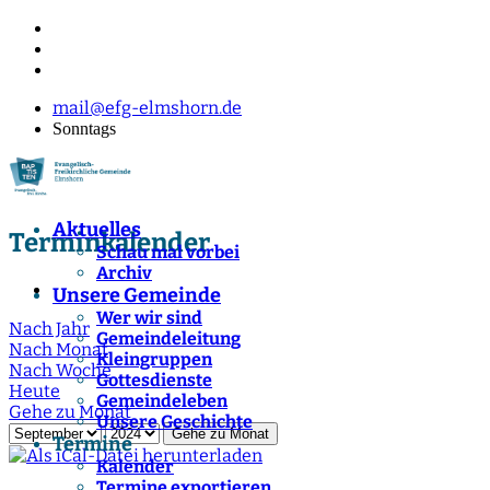
mail@efg-elmshorn.de
Sonntags
Aktuelles
Terminkalender
Schau mal vorbei
Archiv
Unsere Gemeinde
Wer wir sind
Nach Jahr
Gemeindeleitung
Nach Monat
Kleingruppen
Nach Woche
Gottesdienste
Heute
Gemeindeleben
Gehe zu Monat
Unsere Geschichte
Gehe zu Monat
Termine
Kalender
Termine exportieren