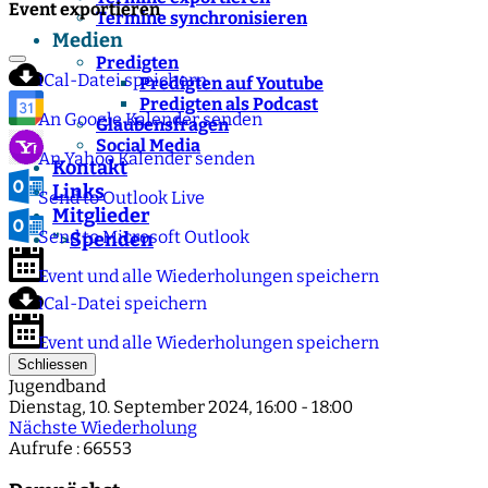
Event exportieren
Termine synchronisieren
Medien
Predigten
iCal-Datei speichern
Predigten auf Youtube
Predigten als Podcast
An Google Kalender senden
Glaubensfragen
Social Media
An Yahoo Kalender senden
Kontakt
Links
Send to Outlook Live
Mitglieder
Send to Microsoft Outlook
Spenden
">
Event und alle Wiederholungen speichern
iCal-Datei speichern
Event und alle Wiederholungen speichern
Schliessen
Jugendband
Dienstag, 10. September 2024, 16:00 - 18:00
Nächste Wiederholung
Aufrufe
: 66553