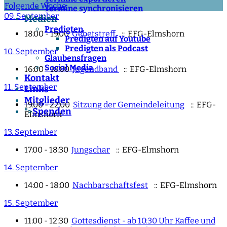
Folgende Woche
Termine synchronisieren
09. September
Medien
Predigten
18:00 - 19:00
Gebetstreff
:: EFG-Elmshorn
Predigten auf Youtube
Predigten als Podcast
10. September
Glaubensfragen
Social Media
16:00 - 18:00
Jugendband
:: EFG-Elmshorn
Kontakt
11. September
Links
Mitglieder
19:00 - 22:00
Sitzung der Gemeindeleitung
:: EFG-
Spenden
">
Elmshorn
13. September
17:00 - 18:30
Jungschar
:: EFG-Elmshorn
14. September
14:00 - 18:00
Nachbarschaftsfest
:: EFG-Elmshorn
15. September
11:00 - 12:30
Gottesdienst - ab 10:30 Uhr Kaffee und