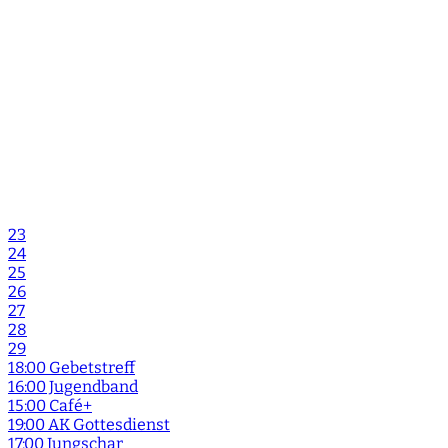
23
24
25
26
27
28
29
18:00 Gebetstreff
16:00 Jugendband
15:00 Café+
19:00 AK Gottesdienst
17:00 Jungschar