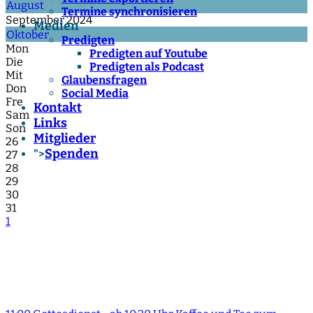
August
Termine synchronisieren
September 2024
Medien
Oktober
Predigten
Mon
Predigten auf Youtube
Die
Predigten als Podcast
Mit
Glaubensfragen
Don
Social Media
Fre
Kontakt
Sam
Links
Son
Mitglieder
26
Spenden
">
27
28
29
30
31
1