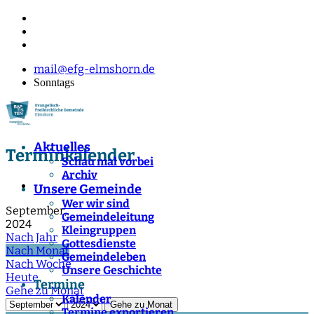
mail@efg-elmshorn.de
Sonntags
Aktuelles
Terminkalender
Schau mal vorbei
Archiv
Unsere Gemeinde
Wer wir sind
September,
Gemeindeleitung
2024
Kleingruppen
Nach Jahr
Gottesdienste
Nach Monat
Gemeindeleben
Nach Woche
Unsere Geschichte
Heute
Termine
Gehe zu Monat
Kalender
Gehe zu Monat
Termine exportieren