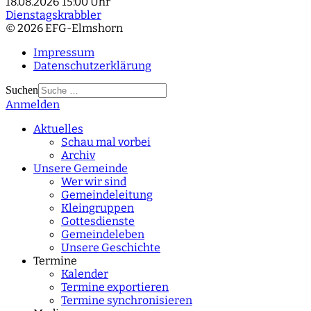
18.08.2026
15:00 Uhr
Dienstagskrabbler
© 2026 EFG-Elmshorn
Impressum
Datenschutzerklärung
Suchen
Anmelden
Type 2 or more
characters for results.
Aktuelles
Schau mal vorbei
Archiv
Unsere Gemeinde
Wer wir sind
Gemeindeleitung
Kleingruppen
Gottesdienste
Gemeindeleben
Unsere Geschichte
Termine
Kalender
Termine exportieren
Termine synchronisieren