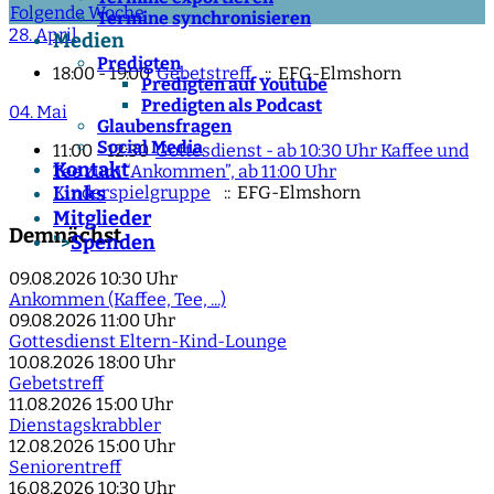
Folgende Woche
Termine synchronisieren
28. April
Medien
Predigten
18:00 - 19:00
Gebetstreff
:: EFG-Elmshorn
Predigten auf Youtube
Predigten als Podcast
04. Mai
Glaubensfragen
Social Media
11:00 - 12:30
Gottesdienst - ab 10:30 Uhr Kaffee und
Kontakt
Tee zum “Ankommen”, ab 11:00 Uhr
Kinderspielgruppe
:: EFG-Elmshorn
Links
Mitglieder
Demnächst
Spenden
">
09.08.2026
10:30 Uhr
Ankommen (Kaffee, Tee, ...)
09.08.2026
11:00 Uhr
Gottesdienst Eltern-Kind-Lounge
10.08.2026
18:00 Uhr
Gebetstreff
11.08.2026
15:00 Uhr
Dienstagskrabbler
12.08.2026
15:00 Uhr
Seniorentreff
16.08.2026
10:30 Uhr