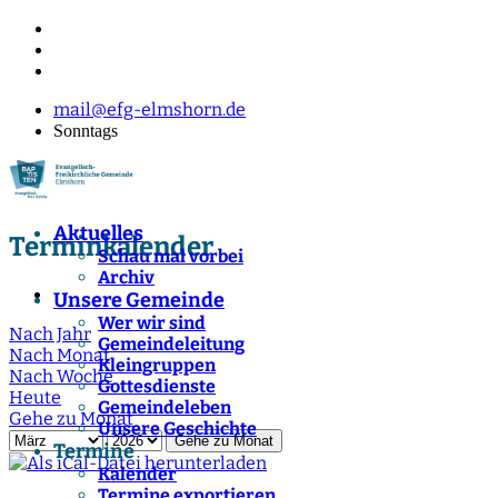
mail@efg-elmshorn.de
Sonntags
Aktuelles
Terminkalender
Schau mal vorbei
Archiv
Unsere Gemeinde
Wer wir sind
Nach Jahr
Gemeindeleitung
Nach Monat
Kleingruppen
Nach Woche
Gottesdienste
Heute
Gemeindeleben
Gehe zu Monat
Unsere Geschichte
Gehe zu Monat
Termine
Kalender
Termine exportieren