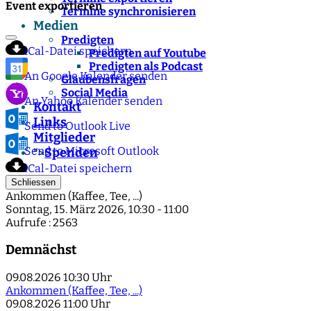
Event exportieren
Termine synchronisieren
Medien
Predigten
iCal-Datei speichern
Predigten auf Youtube
Predigten als Podcast
An Google Kalender senden
Glaubensfragen
Social Media
An Yahoo Kalender senden
Kontakt
Links
Send to Outlook Live
Mitglieder
Send to Microsoft Outlook
Spenden
">
iCal-Datei speichern
Schliessen
Ankommen (Kaffee, Tee, ...)
Sonntag, 15. März 2026, 10:30 - 11:00
Aufrufe
: 2563
Demnächst
09.08.2026
10:30 Uhr
Ankommen (Kaffee, Tee, ...)
09.08.2026
11:00 Uhr