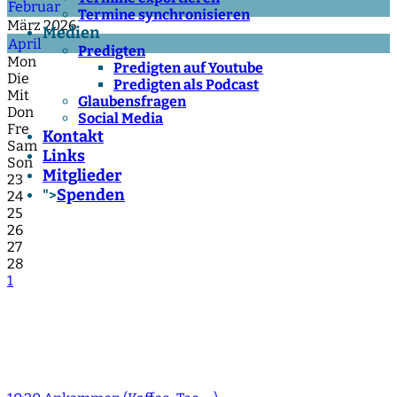
Februar
Termine synchronisieren
März 2026
Medien
April
Predigten
Mon
Predigten auf Youtube
Die
Predigten als Podcast
Mit
Glaubensfragen
Don
Social Media
Fre
Kontakt
Sam
Links
Son
Mitglieder
23
Spenden
">
24
25
26
27
28
1