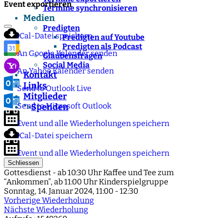
Event exportieren
Termine synchronisieren
Medien
Predigten
iCal-Datei speichern
Predigten auf Youtube
Predigten als Podcast
An Google Kalender senden
Glaubensfragen
Social Media
An Yahoo Kalender senden
Kontakt
Links
Send to Outlook Live
Mitglieder
Send to Microsoft Outlook
Spenden
">
Event und alle Wiederholungen speichern
iCal-Datei speichern
Event und alle Wiederholungen speichern
Schliessen
Gottesdienst - ab 10:30 Uhr Kaffee und Tee zum
“Ankommen”, ab 11:00 Uhr Kinderspielgruppe
Sonntag, 14. Januar 2024, 11:00 - 12:30
Vorherige Wiederholung
Nächste Wiederholung