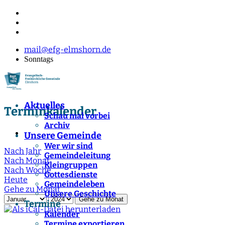
mail@efg-elmshorn.de
Sonntags
Aktuelles
Terminkalender
Schau mal vorbei
Archiv
Unsere Gemeinde
Wer wir sind
Nach Jahr
Gemeindeleitung
Nach Monat
Kleingruppen
Nach Woche
Gottesdienste
Heute
Gemeindeleben
Gehe zu Monat
Unsere Geschichte
Gehe zu Monat
Termine
Kalender
Termine exportieren