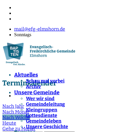
mail@efg-elmshorn.de
Sonntags
Aktuelles
Schau mal vorbei
Terminkalender
Archiv
Unsere Gemeinde
Wer wir sind
Gemeindeleitung
Nach Jahr
Kleingruppen
Nach Monat
Gottesdienste
Nach Woche
Gemeindeleben
Heute
Unsere Geschichte
Gehe zu Monat