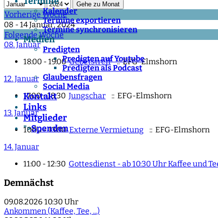
Termine
Gehe zu Monat
Kalender
Vorherige Woche
Termine exportieren
08 - 14 Januar, 2024
Termine synchronisieren
Folgende Woche
Medien
08. Januar
Predigten
Predigten auf Youtube
18:00 - 19:00
Gebetstreff
:: EFG-Elmshorn
Predigten als Podcast
Glaubensfragen
12. Januar
Social Media
17:00 - 18:30
Jungschar
:: EFG-Elmshorn
Kontakt
Links
13. Januar
Mitglieder
Spenden
">
10:00 - 13:00
Externe Vermietung
:: EFG-Elmshorn
14. Januar
11:00 - 12:30
Gottesdienst - ab 10:30 Uhr Kaffee und 
Demnächst
09.08.2026
10:30 Uhr
Ankommen (Kaffee, Tee, ...)