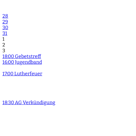
28
29
30
31
1
2
3
18:00 Gebetstreff
16:00 Jugendband
17:00 Lutherfeuer
18:30 AG Verkündigung