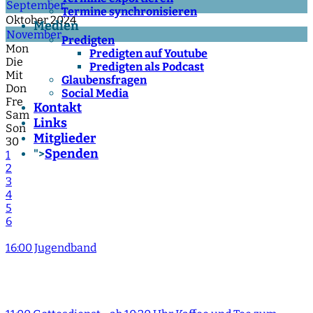
September
Termine synchronisieren
Oktober 2024
Medien
November
Predigten
Mon
Predigten auf Youtube
Die
Predigten als Podcast
Mit
Glaubensfragen
Don
Social Media
Fre
Kontakt
Sam
Links
Son
Mitglieder
30
Spenden
">
1
2
3
4
5
6
16:00 Jugendband