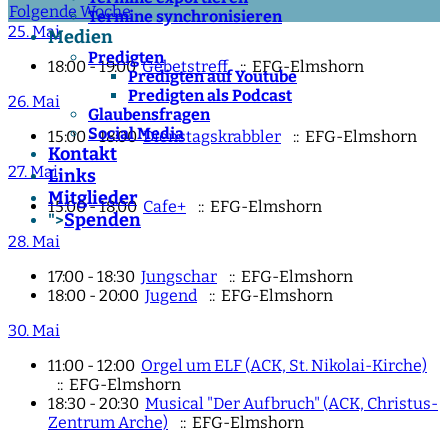
Folgende Woche
Termine synchronisieren
25. Mai
Medien
Predigten
18:00 - 19:00
Gebetstreff
:: EFG-Elmshorn
Predigten auf Youtube
Predigten als Podcast
26. Mai
Glaubensfragen
Social Media
15:00 - 18:00
Dienstagskrabbler
:: EFG-Elmshorn
Kontakt
27. Mai
Links
Mitglieder
15:00 - 18:00
Cafe+
:: EFG-Elmshorn
Spenden
">
28. Mai
17:00 - 18:30
Jungschar
:: EFG-Elmshorn
18:00 - 20:00
Jugend
:: EFG-Elmshorn
30. Mai
11:00 - 12:00
Orgel um ELF (ACK, St. Nikolai-Kirche)
:: EFG-Elmshorn
18:30 - 20:30
Musical "Der Aufbruch" (ACK, Christus-
Zentrum Arche)
:: EFG-Elmshorn