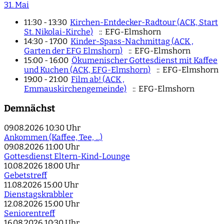
31. Mai
11:30 - 13:30
Kirchen-Entdecker-Radtour (ACK, Start
St. Nikolai-Kirche)
:: EFG-Elmshorn
14:30 - 17:00
Kinder-Spass-Nachmittag (ACK ,
Garten der EFG Elmshorn)
:: EFG-Elmshorn
15:00 - 16:00
Ökumenischer Gottesdienst mit Kaffee
und Kuchen (ACK, EFG-Elmshorn)
:: EFG-Elmshorn
19:00 - 21:00
Film ab! (ACK ,
Emmauskirchengemeinde)
:: EFG-Elmshorn
Demnächst
09.08.2026
10:30 Uhr
Ankommen (Kaffee, Tee, ...)
09.08.2026
11:00 Uhr
Gottesdienst Eltern-Kind-Lounge
10.08.2026
18:00 Uhr
Gebetstreff
11.08.2026
15:00 Uhr
Dienstagskrabbler
12.08.2026
15:00 Uhr
Seniorentreff
16.08.2026
10:30 Uhr