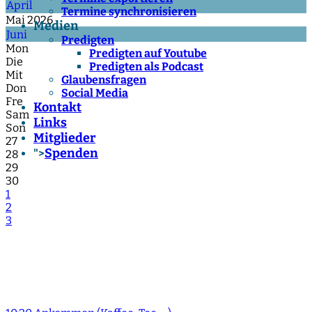
April
Termine synchronisieren
Mai 2026
Medien
Juni
Predigten
Mon
Predigten auf Youtube
Die
Predigten als Podcast
Mit
Glaubensfragen
Don
Social Media
Fre
Kontakt
Sam
Links
Son
Mitglieder
27
Spenden
">
28
29
30
1
2
3