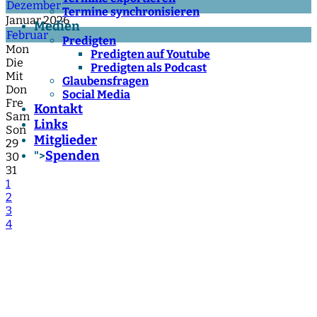
Dezember
Termine synchronisieren
Januar 2026
Medien
Februar
Predigten
Mon
Predigten auf Youtube
Die
Predigten als Podcast
Mit
Glaubensfragen
Don
Social Media
Fre
Kontakt
Sam
Links
Son
Mitglieder
29
Spenden
">
30
31
1
2
3
4